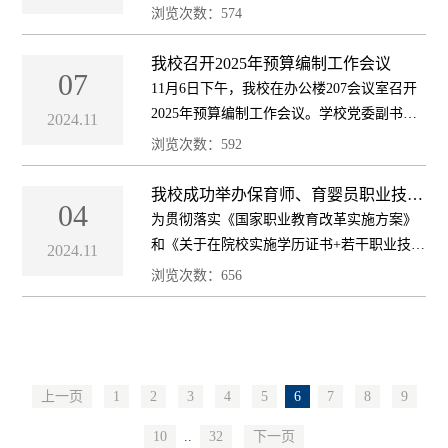
举办了热血递温情，点滴聚爱心无偿献血活
浏览次数：
574
动。全校师生积极响应，踊跃参加，让献血
成为联络人们情感交流的纽带，用爱心和
我校召开2025年预算编制工作会议
07
热...
11月6日下午，我校在办公楼207会议室召开
2025年预算编制工作会议。学校党委副书
2024.11
记、校长汪华明，党委委员、副校长邓国林
浏览次数：
592
出席会议，会议由财务校产处处长陈真海主
持，学校各部门主要负责人、报账员和全体
我校成功举办保育师、育婴员职业技能
04
等级认定考试
财务人...
为贯彻落实《国家职业教育改革实施方案》
和《关于在院校实施学历证书+若干职业技能
2024.11
等级证书制度试点方案》等文件精神，11月3
浏览次数：
656
日，我校成功举办首批育婴员（中级）、保
育师（中级）职业技能等级认定考试，来
自...
上一页
1
2
3
4
5
6
7
8
9
10
..
32
下一页