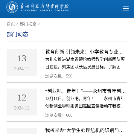
首页
>
部门动态
>
部门动态
教育创新 引领未来：小学教育专业湖
13
南省“楚怡”教师教学创新团队项目召开
为扎实推进湖南省楚怡教师教学创新团队项
中期检查推进会
目建设，聚焦团队长远发展目标，了解团队
2024.12
建设情况，发现团队建设存在问题，12月12
浏览次数：
590
日，小学教育专业湖南省楚怡教师教学创新
团队全体成员于办公楼405室召开推进会，学
“创业吧，青年！”——永州市青年创新
12
创业导师服务团巡回宣讲活动在我校举
校...
12月11日，创业吧，青年！——永州市青年
办
创新创业导师服务团巡回宣讲活动在我校实
2024.12
训中心举办，团市委副书记李彬彬出席活
浏览次数：
606
动，我校招生就业处、学生处、团委负责
人、各二级学院党支部副书记、团总支书记
我校举办“大学生心理危机的识别与沟