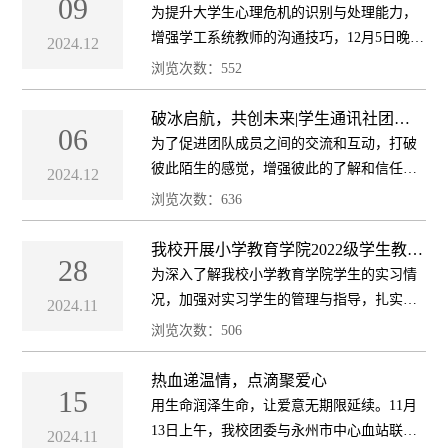
09
通技巧”专题讲座
及学生...
为提升大学生心理危机的识别与处理能力，
增强学工系统教师的沟通技巧，12月5日晚，
2024.12
我校成功举办大学生心理危机识别与沟通技
浏览次数：
552
巧专题讲座。本次讲座由湖南科技学院心理
学教授林静主讲，学校各二级学院相关负
破冰启航，共创未来|学生通讯社团建
06
活动圆满结束
责...
为了促进团队成员之间的交流和互动，打破
彼此陌生的感觉，增强彼此的了解和信任，
2024.12
营造积极向上的团队氛围。12月4日，我校学
浏览次数：
636
生通讯社举办团建活动，旨在通过此次活动
打破成员之间的隔阂，逐渐建立起积极的...
我校开展小学教育学院2022级学生教育
28
实习检查工作
为深入了解我校小学教育学院学生的实习情
况，加强对实习学生的管理与指导，扎实推
2024.11
进教育实习工作。11月27日上午，学校党委
浏览次数：
506
委员、副校长何仙玉带领教务处、小学教育
学院相关负责人前往永州市蘋洲小学、师专
热血递温情，点滴聚爱心
15
附...
用生命润泽生命，让爱意无期限延续。11月
13日上午，我校团委与永州市中心血站联合
2024.11