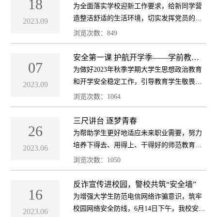
18
爱...
为全面落实学校迎新工作要求，给新同学营
造整洁舒适的生活环境，切实发挥党员的先
2023.09
锋模范作用和弘扬传递志愿者精神，9月15日
浏览次数：
849
下午，学前教育学院师生党员、入党积极分
子及学生骨干开展了清扫宿舍 以心迎新主
安全第一课 护航开学季——学前教育
07
学院开展开学安全教育系列活动
题...
为做好2023年秋季学期大学生思想政治教育
和开学安全稳定工作，引导教育学生敬畏生
2023.09
命、珍爱生命，切实提升安全防范能力，上
浏览次数：
1064
好开学安全教育第一课，学前教育学院于9月
6日开展了开学安全教育系列活动。安全讲
三尺讲台 逐梦青春
26
座...
为帮助学生更好地适应未来职业需要，努力
培养下得去、用得上、干得好的师范教育人
2023.06
才，5月5日至6月20日，小教学院2019级五年
浏览次数：
1050
制公费师范生及2020级三年制学生在指导老
师的带领下分组前往七里店小学、蘋洲小
反诈宣传进校园，警校共筑“安全墙”
16
学...
为增强大学生防范电信网络诈骗意识，筑牢
校园网络安全防线，6月14日下午，我校安保
2023.06