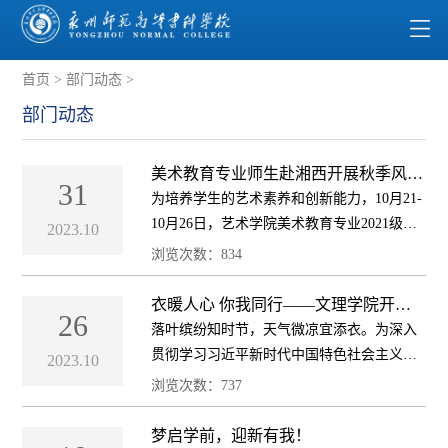
首页
>
部门动态
>
部门动态
美术教育专业师生赴湘西开展秋季风景
31
写生
为培养学生的艺术素养和创新能力，10月21-
10月26日，艺术学院美术教育专业2021级学
2023.10
生前往湘西土家族苗族自治州边城茶峒古
浏览次数：
834
镇、矮寨镇开展了为期一周的户外写生活
动。 此次写生活动，同学们近距离感受边城
衣暖人心 你我同行——文理学院开展
26
爱心捐衣活动
茶...
落叶缤纷知时节，天气微凉宜添衣。为深入
贯彻学习习近平新时代中国特色社会主义思
2023.10
想，发扬新时代雷锋精神，践行勤俭节约理
浏览次数：
737
念，弘扬优良传统，传递温暖爱心，10月25
日，文理学院党支部与团总支联合开展了
梦启学前，迎新有我！