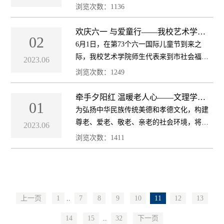
法制处、学生处联合永州市公安局开展反电
浏览次数：
1136
信网络诈骗专题讲座，并邀请市公安局团委
书记、政治部综合科科长蒋鼎僚，电侦支队
欢庆六一 与爱童行——我校艺术学院
02
师生走进市社会福利中心欢度节日
警...
6月1日，在第73个六一国际儿童节到来之
际，我校艺术学院师生代表来到市社会福利
2023.06
中心开展延伸爱的舞台 携手温情世界 欢庆六
浏览次数：
1249
一 与爱童行文艺汇演活动，为孤残儿童送去
美好祝愿和节日的祝福。 活动现场，欢...
牵手夕阳红 温暖老人心——文理学院
01
党支部走访慰问困难群众
为弘扬中华民族传统美德和孝德文化，构建
尊老、爱老、敬老、亲老的社会环境，将党
2023.06
组织的温暖和关怀送到老人心中，5月31日，
浏览次数：
1411
文理学院党支部在黄田铺镇鹧鸪岭村开展牵
手夕阳红，温暖老人心志愿服务活动。 活
动...
上一页
1
..
7
8
9
10
11
12
13
14
15
..
32
下一页